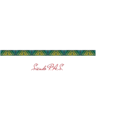
Personas Altamente Sensibles
Lic. en Psicología Leonor Cáceres
Córdoba -
Argentina
Derechos de Autor Ley 11.723