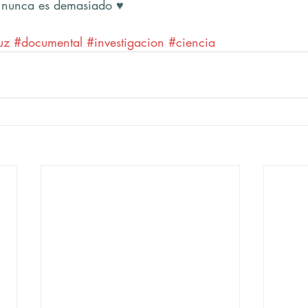
 nunca es demasiado ♥
uz
#documental
#investigacion
#ciencia