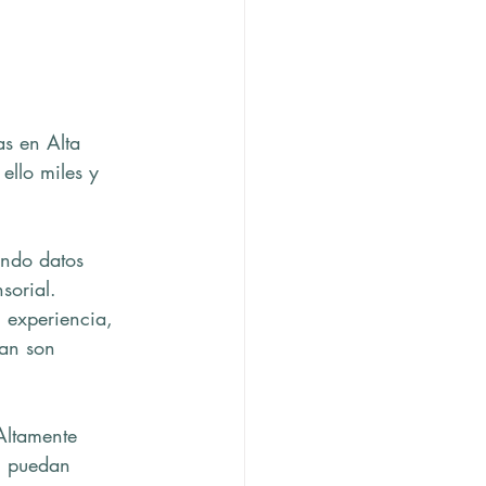
s en Alta 
ello miles y 
ando datos 
sorial. 
 experiencia, 
an son 
Altamente 
o, puedan 