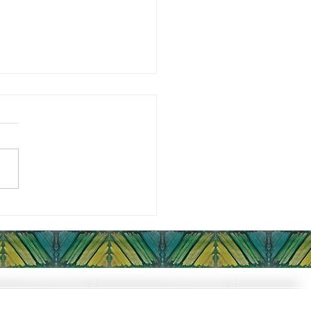
rama: Descubriendo mi
ncial Altamente Sensible
 encuentra abierta la
ipción al Programa: Camino
 la Autorrealización.
briendo mi Potencial
ente Sensible....