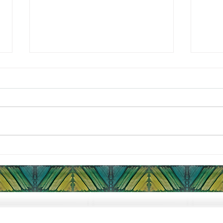
Prog
pote
Ya se
inscr
hacia
Descu
Altam
Infoxicación: cómo lo viven
las PAS y cómo prevenirlo